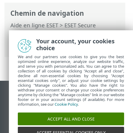
Chemin de navigation
Aide en ligne ESET
>
ESET Secure
Authentication On-Prem
>
Intégration
personnalisée via l’API et le SDK
>
Your account, your cookies
Résumé des différences
choice
We and our partners use cookies to give you the best
optimized online experience, analyze our website traffic,
and serve you with personalized ads. You can agree to the
collection of all cookies by clicking "Accept all and close",
decline all non-essential cookies by choosing "Accept
essential cookies only", or adjust your cookie settings by
clicking "Manage cookies". You also have the right to
withdraw your consent or change your cookie preferences
Afficher le site des postes de travail
anytime by clicking the "Manage cookies" link in our website
footer or in your account settings (if available). For more
End of Life
information, see our
Cookie Policy
.
Base de connaissances ESET
Forum ESET
ACCEPT ALL AND CLOSE
ESET Status Portal
Support régional
ACCEPT ESSENTIAL COOKIES ONLY