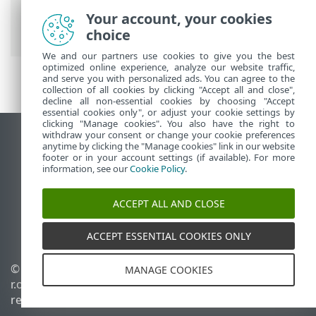
de disponibilidad alta - modo
Your account, your cookies
independiente
choice
We and our partners use cookies to give you the best
optimized online experience, analyze our website traffic,
and serve you with personalized ads. You can agree to the
collection of all cookies by clicking "Accept all and close",
decline all non-essential cookies by choosing "Accept
essential cookies only", or adjust your cookie settings by
clicking "Manage cookies". You also have the right to
withdraw your consent or change your cookie preferences
Ver sitio del escritorio
anytime by clicking the "Manage cookies" link in our website
footer or in your account settings (if available). For more
End of Life
information, see our
Cookie Policy
.
Base de conocimiento de ESET
Foro de ESET
ACCEPT ALL AND CLOSE
ESET Status Portal
Soporte regional
ACCEPT ESSENTIAL COOKIES ONLY
© 1992 - 2026 ESET, spol. s
Administrar perfiles
MANAGE COOKIES
r.o. - Todos los derechos
Política de cookies
reservados.