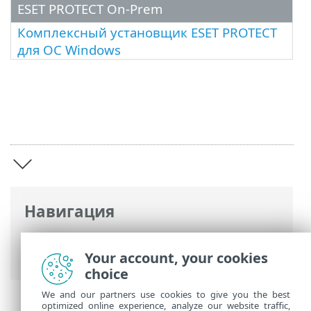
ESET PROTECT On-Prem
Комплексный установщик ESET PROTECT
для ОС Windows
Навигация
Интернет-справка ESET
>
ESET Package
Installer
>
Выберите установщик
Your account, your cookies
choice
We and our partners use cookies to give you the best
optimized online experience, analyze our website traffic,