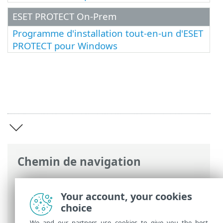
ESET PROTECT On-Prem
Programme d'installation tout-en-un d'ESET
PROTECT pour Windows
Chemin de navigation
Aide en ligne ESET
>
ESET Package
Installer
>
Sélection du programme
Your account, your cookies
d'installation
choice
We and our partners use cookies to give you the best