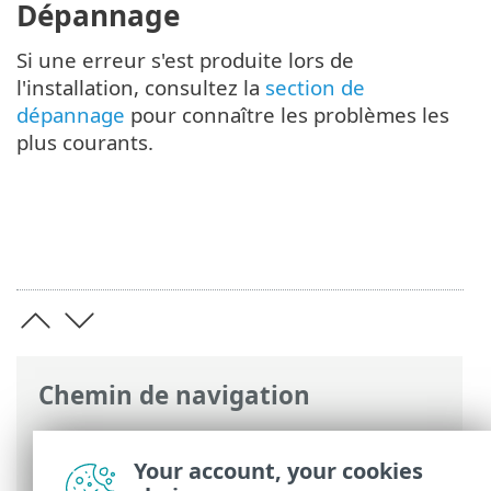
Dépannage
Si une erreur s'est produite lors de
l'installation, consultez la
section de
dépannage
pour connaître les problèmes les
plus courants.
Chemin de navigation
Aide en ligne ESET
>
ESET Package
Installer
>
ESET PROTECT Programme
Your account, your cookies