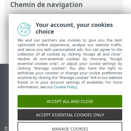
Chemin de navigation
Aide en ligne ESET
>
ESET Package
Installer
>
ESET PROTECT Programme
Your account, your cookies
d’installation Live Installer – Windows
choice
We and our partners use cookies to give you the best
optimized online experience, analyze our website traffic,
and serve you with personalized ads. You can agree to the
collection of all cookies by clicking "Accept all and close",
decline all non-essential cookies by choosing "Accept
essential cookies only", or adjust your cookie settings by
clicking "Manage cookies". You also have the right to
withdraw your consent or change your cookie preferences
Afficher le site des postes de travail
anytime by clicking the "Manage cookies" link in our website
footer or in your account settings (if available). For more
End of Life
information, see our
Cookie Policy
.
Base de connaissances ESET
Forum ESET
ACCEPT ALL AND CLOSE
ESET Status Portal
Support régional
ACCEPT ESSENTIAL COOKIES ONLY
© 1992 - 2026 ESET, spol. s
Gérer les cookies
MANAGE COOKIES