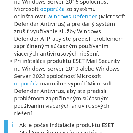
na Windows Server 2016 spoločnosť
Microsoft
odporúča
zo systému
odinštalovať
Windows Defender
(Microsoft
Defender Antivirus) a pre daný systém
zrušiť využívanie služby Windows
Defender ATP, aby ste predišli problémom
zapríčineným súčasným používaním
viacerých antivírusových riešení.
Pri inštalácii produktu ESET Mail Security
•
na Windows Server 2019 alebo Windows
Server 2022 spoločnosť Microsoft
odporúča
manuálne vypnúť Microsoft
Defender Antivirus, aby ste predišli
problémom zapríčineným súčasným
používaním viacerých antivírusových
riešení.
Ak je počas inštalácie produktu ESET
Mail Security na vašom systéme