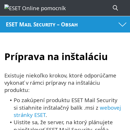
ESET Mail Security – Obsah
Príprava na inštaláciu
Existuje niekoľko krokov, ktoré odporúčame
vykonať v rámci prípravy na inštaláciu
produktu:
Po zakúpení produktu ESET Mail Security
•
si stiahnite inštalačný balík .msi z
webovej
stránky ESET
.
Uistite sa, že server, na ktorý plánujete
•
nainštalovať ESET Mail Security, spĺňa