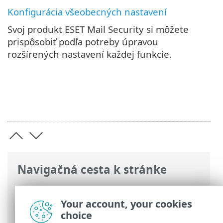
Konfigurácia všeobecných nastavení
Svoj produkt ESET Mail Security si môžete
prispôsobiť podľa potreby úpravou
rozšírených nastavení každej funkcie.
Navigačná cesta k stránke
ESET Online pomocník
>
ESET Mail
Security
>
Inštalácia/aktualizácia
>
Your account, your cookies
Príprava na inštaláciu
choice