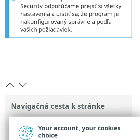
Security odporúčame prejsť si všetky
nastavenia a uistiť sa, že program je
nakonfigurovaný správne a podľa
vašich požiadaviek.
Navigačná cesta k stránke
ESET Online pomocník
>
ESET Mail
Security
>
Inštalácia/aktualizácia
>
Your account, your cookies
Aktualizácia na najnovšiu verziu
choice