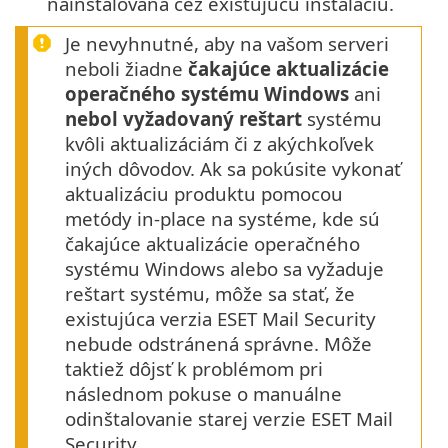
nainštalovaná cez existujúcu inštaláciu.
Je nevyhnutné, aby na vašom serveri
neboli žiadne
čakajúce aktualizácie
operačného systému Windows
ani
nebol vyžadovaný reštart
systému
kvôli aktualizáciám či z akýchkoľvek
iných dôvodov. Ak sa pokúsite vykonať
aktualizáciu produktu pomocou
metódy in-place na systéme, kde sú
čakajúce aktualizácie operačného
systému Windows alebo sa vyžaduje
reštart systému, môže sa stať, že
existujúca verzia ESET Mail Security
nebude odstránená správne. Môže
taktiež dôjsť k problémom pri
následnom pokuse o manuálne
odinštalovanie starej verzie ESET Mail
Security.