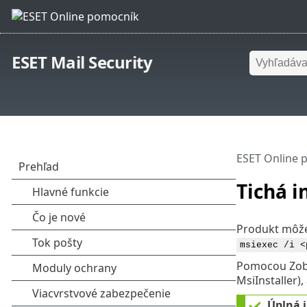
ESET Mail Security
ESET Online 
Tichá i
Produkt môže
msiexec /i <
Pomocou Zobr
MsiInstaller),
Úplná i