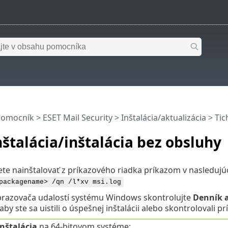
pomocník
>
ESET Mail Security
>
Inštalácia/aktualizácia
> Tic
nštalácia/inštalácia bez obsluhy
te nainštalovať z príkazového riadka príkazom v nasleduj
packagename> /qn /l*xv msi.log
azovača udalostí systému Windows skontrolujte
Denník a
 aby ste sa uistili o úspešnej inštalácii alebo skontrolovali 
nštalácia
na 64-bitovom systéme: