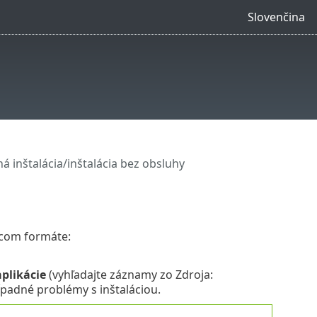
Slovenčina
há inštalácia/inštalácia bez obsluhy
úcom formáte:
plikácie
(vyhľadajte záznamy zo Zdroja:
prípadné problémy s inštaláciou.