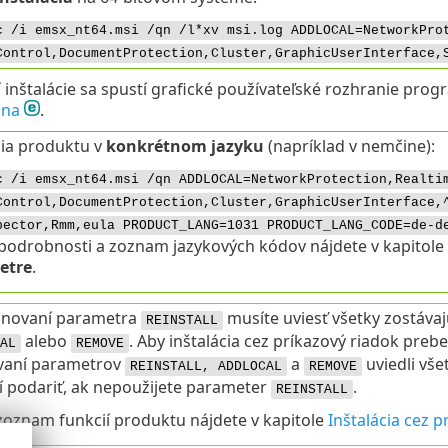
c /i emsx_nt64.msi /qn /l*xv msi.log ADDLOCAL=NetworkPro
Control,DocumentProtection,Cluster,GraphicUserInterface,
inštalácie sa spustí grafické používateľské rozhranie pro
ona
.
cia produktu v
konkrétnom jazyku
(napríklad v nemčine):
c /i emsx_nt64.msi /qn ADDLOCAL=NetworkProtection,Realti
Control,DocumentProtection,Cluster,GraphicUserInterface,
pector,Rmm,eula PRODUCT_LANG=1031 PRODUCT_LANG_CODE=de-d
 podrobnosti a zoznam jazykových kódov nájdete v kapitole
etre
.
finovaní parametra
musíte uviesť všetky zostávaj
REINSTALL
alebo
. Aby inštalácia cez príkazový riadok preb
AL
REMOVE
vaní parametrov
a
uviedli vše
REINSTALL, ADDLOCAL
REMOVE
 podariť, ak nepoužijete parameter
.
REINSTALL
zoznam funkcií produktu nájdete v kapitole
Inštalácia cez p