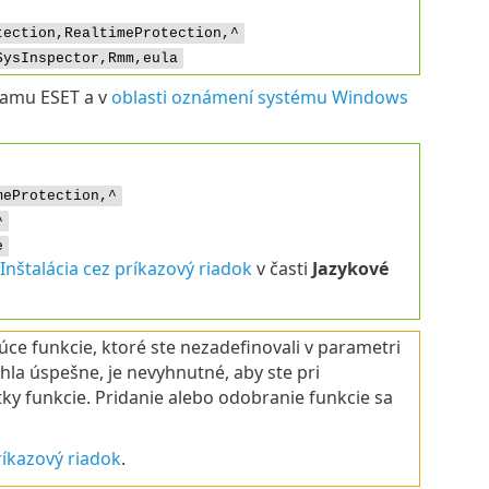
tection,RealtimeProtection,^
SysInspector,Rmm,eula
gramu ESET a v
oblasti oznámení systému Windows
meProtection,^
^
e
Inštalácia cez príkazový riadok
v časti
Jazykové
úce funkcie, ktoré ste nezadefinovali v parametri
ehla úspešne, je nevyhnutné, aby ste pri
tky funkcie. Pridanie alebo odobranie funkcie sa
ríkazový riadok
.