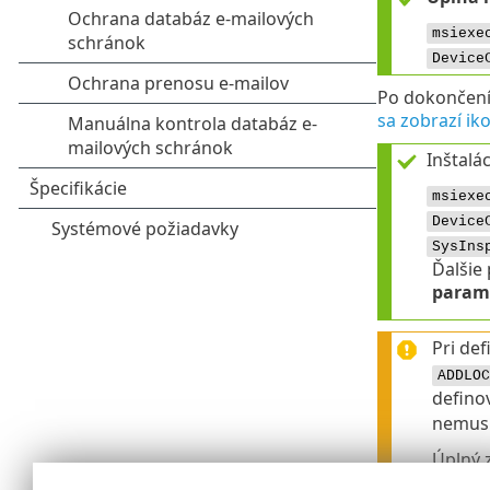
msiexe
Device
Po dokončení 
sa zobrazí ik
Inštalá
msiexe
Device
SysIns
Ďalšie
param
Pri de
ADDLOC
defino
nemusí
Úplný 