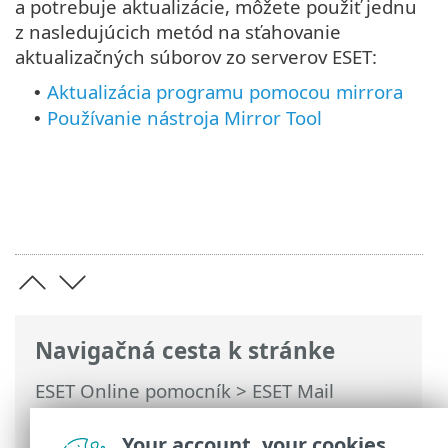
a potrebuje aktualizácie, môžete použiť jednu
z nasledujúcich metód na sťahovanie
aktualizačných súborov zo serverov ESET:
Aktualizácia programu pomocou mirrora
•
Používanie nástroja Mirror Tool
•
Navigačná cesta k stránke
ESET Online pomocník
>
ESET Mail
Security
>
Inštalácia/aktualizácia
>
Inštalácia ESET Mail Security
> Počiatočná
Your account, your cookies