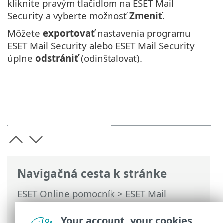
kliknite pravým tlačidlom na ESET Mail
Security a vyberte možnosť
Zmeniť
.
Môžete
exportovať
nastavenia programu
ESET Mail Security alebo ESET Mail Security
úplne
odstrániť
(odinštalovať).
Navigačná cesta k stránke
ESET Online pomocník
>
ESET Mail
Security
>
Inštalácia/aktualizácia
>
Inštalácia ESET Mail Security
> Export
Your account, your cookies