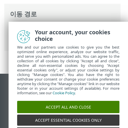
이동 경로
ESET 온라인 도움말
>
ESET Mail Security
>
Your account, your cookies
명령과 함께 ESET Mail Security
>
도구
>
choice
ESET Shell
> 키보드 바로 가기
We and our partners use cookies to give you the best
optimized online experience, analyze our website traffic,
and serve you with personalized ads. You can agree to the
collection of all cookies by clicking "Accept all and close",
decline all non-essential cookies by choosing "Accept
essential cookies only", or adjust your cookie settings by
clicking "Manage cookies". You also have the right to
withdraw your consent or change your cookie preferences
anytime by clicking the "Manage cookies" link in our website
데스크톱 사이트 보기
footer or in your account settings (if available). For more
End of Life
information, see our
Cookie Policy
.
ESET 지식 베이스
ACCEPT ALL AND CLOSE
ESET 포럼
ESET Status Portal
ACCEPT ESSENTIAL COOKIES ONLY
국가별 지원