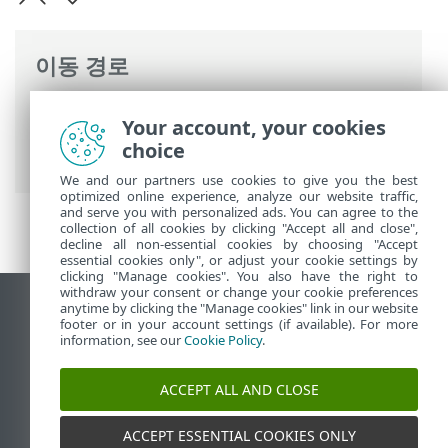
이동 경로
ESET 온라인 도움말
>
ESET Mail Security
>
Your account, your cookies
명령과 함께 ESET Mail Security
>
도구
>
choice
ESET Shell
We and our partners use cookies to give you the best
optimized online experience, analyze our website traffic,
and serve you with personalized ads. You can agree to the
collection of all cookies by clicking "Accept all and close",
decline all non-essential cookies by choosing "Accept
essential cookies only", or adjust your cookie settings by
clicking "Manage cookies". You also have the right to
withdraw your consent or change your cookie preferences
anytime by clicking the "Manage cookies" link in our website
데스크톱 사이트 보기
footer or in your account settings (if available). For more
End of Life
information, see our
Cookie Policy
.
ESET 지식 베이스
ACCEPT ALL AND CLOSE
ESET 포럼
ESET Status Portal
ACCEPT ESSENTIAL COOKIES ONLY
국가별 지원