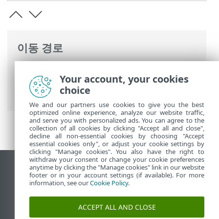
이동 경로
ESET 온라인 도움말
>
ESET Mail Security
>
Your account, your cookies
설치/업그레이드
>
최신 버전으로 업그레이
choice
드
> ESET 클러스터를 통해 업그레이드
We and our partners use cookies to give you the best
optimized online experience, analyze our website traffic,
and serve you with personalized ads. You can agree to the
collection of all cookies by clicking "Accept all and close",
decline all non-essential cookies by choosing "Accept
essential cookies only", or adjust your cookie settings by
clicking "Manage cookies". You also have the right to
withdraw your consent or change your cookie preferences
anytime by clicking the "Manage cookies" link in our website
데스크톱 사이트 보기
footer or in your account settings (if available). For more
End of Life
information, see our
Cookie Policy
.
ESET 지식 베이스
ACCEPT ALL AND CLOSE
ESET 포럼