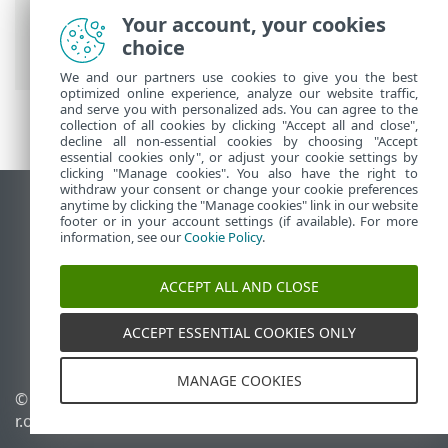
명령과 함께 ESET Mail Security
>
설정
>
서
Your account, your cookies
버
>
클러스터
> 클러스터 마법사 - 클러스터
choice
설정
We and our partners use cookies to give you the best
optimized online experience, analyze our website traffic,
and serve you with personalized ads. You can agree to the
collection of all cookies by clicking "Accept all and close",
decline all non-essential cookies by choosing "Accept
essential cookies only", or adjust your cookie settings by
clicking "Manage cookies". You also have the right to
withdraw your consent or change your cookie preferences
anytime by clicking the "Manage cookies" link in our website
데스크톱 사이트 보기
footer or in your account settings (if available). For more
End of Life
information, see our
Cookie Policy
.
ESET 지식 베이스
ACCEPT ALL AND CLOSE
ESET 포럼
ESET Status Portal
ACCEPT ESSENTIAL COOKIES ONLY
국가별 지원
MANAGE COOKIES
© 1992 - 2025 ESET, spol. s
쿠키 관리
r.o. - All rights reserved.
쿠키 정책