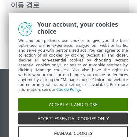
이동 경로
ESET 온라인 도움말
>
ESET Mail Security
>
Your account, your cookies
명령과 함께 ESET Mail Security
>
설정
>
서
choice
버
> 클러스터
We and our partners use cookies to give you the best
optimized online experience, analyze our website traffic,
and serve you with personalized ads. You can agree to the
collection of all cookies by clicking "Accept all and close",
decline all non-essential cookies by choosing "Accept
essential cookies only", or adjust your cookie settings by
clicking "Manage cookies". You also have the right to
withdraw your consent or change your cookie preferences
anytime by clicking the "Manage cookies" link in our website
데스크톱 사이트 보기
footer or in your account settings (if available). For more
End of Life
information, see our
Cookie Policy
.
ESET 지식 베이스
ACCEPT ALL AND CLOSE
ESET 포럼
ESET Status Portal
ACCEPT ESSENTIAL COOKIES ONLY
국가별 지원
MANAGE COOKIES