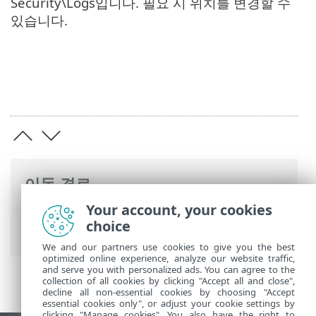
Security\Logs입니다. 필요 시 위치를 변경할 수
있습니다.
이동 경로
Your account, your cookies
ESET 온라인 도움말
>
ESET Mail Security
>
choice
고급 설정
>
문제 해결
> 로그 파일
We and our partners use cookies to give you the best
optimized online experience, analyze our website traffic,
and serve you with personalized ads. You can agree to the
collection of all cookies by clicking "Accept all and close",
decline all non-essential cookies by choosing "Accept
essential cookies only", or adjust your cookie settings by
clicking "Manage cookies". You also have the right to