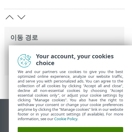
이동 경로
ESET 온라인 도움말
>
ESET Mail Security
>
Your account, your cookies
명령과 함께 ESET Mail Security
>
도구
>
분
choice
석용 샘플 전송
> 감염 의심 사이트
We and our partners use cookies to give you the best
optimized online experience, analyze our website traffic,
and serve you with personalized ads. You can agree to the
collection of all cookies by clicking "Accept all and close",
decline all non-essential cookies by choosing "Accept
essential cookies only", or adjust your cookie settings by
clicking "Manage cookies". You also have the right to
withdraw your consent or change your cookie preferences
anytime by clicking the "Manage cookies" link in our website
데스크톱 사이트 보기
footer or in your account settings (if available). For more
End of Life
information, see our
Cookie Policy
.
ESET 지식 베이스