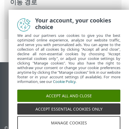
이동 경로
ESET 온라인 도움말
>
ESET Mail Security
>
Your account, your cookies
명령과 함께 ESET Mail Security
>
도구
>
분
choice
석용 샘플 전송
> 감염 의심 파일
We and our partners use cookies to give you the best
optimized online experience, analyze our website traffic,
and serve you with personalized ads. You can agree to the
collection of all cookies by clicking "Accept all and close",
decline all non-essential cookies by choosing "Accept
essential cookies only", or adjust your cookie settings by
clicking "Manage cookies". You also have the right to
withdraw your consent or change your cookie preferences
anytime by clicking the "Manage cookies" link in our website
데스크톱 사이트 보기
footer or in your account settings (if available). For more
End of Life
information, see our
Cookie Policy
.
ESET 지식 베이스
ACCEPT ALL AND CLOSE
ESET 포럼
ESET Status Portal
ACCEPT ESSENTIAL COOKIES ONLY
국가별 지원
MANAGE COOKIES
© 1992 - 2025 ESET, spol. s
쿠키 관리