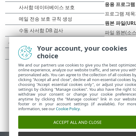
응용 프로그램 
프로그램 제목과
원본 파일(UR
파일 원본(소스
애플리케이션 
Your account, your cookies
일반적인 애플리
choice
메모 및 추가 
We and our partners use cookies to give you the best optimize
여기에 감염 의
online experience, analyze our website traffic, and serve you wit
personalized ads. You can agree to the collection of all cookies b
clicking "Accept all and close", decline all non-essential cookies b
choosing "Accept essential cookies only", or adjust your cooki
settings by clicking "Manage cookies". You also have the right t
withdraw your consent or change your cookie preference
anytime by clicking the "Manage cookies" link in our websit
footer or in your account settings (if available). For mor
information, see our
Cookie Policy
.
ACCEPT ALL AND CLOSE