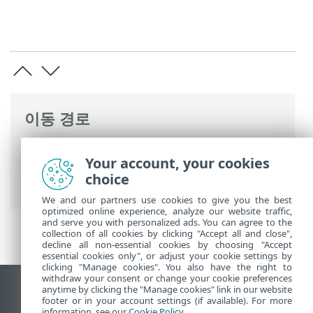
이동 경로
ESET 온라인 도움말
>
ESET Mail Security
>
Your account, your cookies
명령과 함께 ESET Mail Security
>
도구
>
분
choice
석용 샘플 전송
> 기타
We and our partners use cookies to give you the best
optimized online experience, analyze our website traffic,
and serve you with personalized ads. You can agree to the
collection of all cookies by clicking "Accept all and close",
decline all non-essential cookies by choosing "Accept
essential cookies only", or adjust your cookie settings by
clicking "Manage cookies". You also have the right to
withdraw your consent or change your cookie preferences
anytime by clicking the "Manage cookies" link in our website
데스크톱 사이트 보기
footer or in your account settings (if available). For more
information, see our
Cookie Policy
.