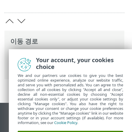
이동 경로
ESET 온라인 도움말
>
ESET Mail Security
>
Your account, your cookies
명령과 함께 ESET Mail Security
>
도구
> 검
choice
역소
We and our partners use cookies to give you the best
optimized online experience, analyze our website traffic,
and serve you with personalized ads. You can agree to the
collection of all cookies by clicking "Accept all and close",
decline all non-essential cookies by choosing "Accept
essential cookies only", or adjust your cookie settings by
clicking "Manage cookies". You also have the right to
withdraw your consent or change your cookie preferences
anytime by clicking the "Manage cookies" link in our website
데스크톱 사이트 보기
footer or in your account settings (if available). For more
End of Life
information, see our
Cookie Policy
.
ESET 지식 베이스