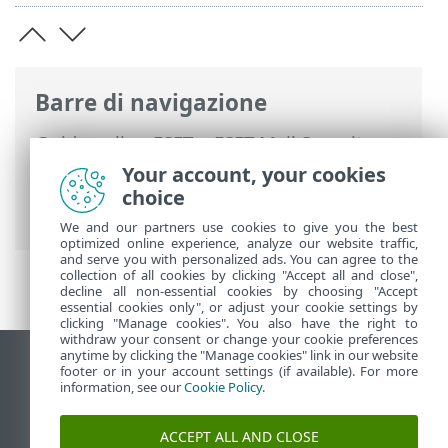
Barre di navigazione
Guida online ESET
>
ESET Mail Security
>
Installazione/aggiornamento
>
Passaggi
Your account, your cookies
di installazione di ESET Mail Security
>
choice
Aggiornamento iniziale moduli
We and our partners use cookies to give you the best
optimized online experience, analyze our website traffic,
and serve you with personalized ads. You can agree to the
collection of all cookies by clicking "Accept all and close",
decline all non-essential cookies by choosing "Accept
essential cookies only", or adjust your cookie settings by
clicking "Manage cookies". You also have the right to
withdraw your consent or change your cookie preferences
anytime by clicking the "Manage cookies" link in our website
Visualizza sito desktop
footer or in your account settings (if available). For more
information, see our
Cookie Policy
.
End of Life
ESET Knowledge Base
ACCEPT ALL AND CLOSE
Forum ESET