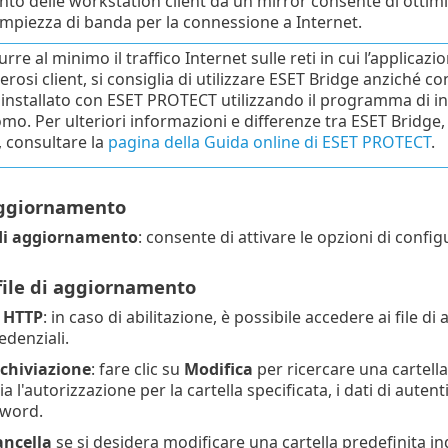
to delle workstation client da un mirror consente di ottimizz
mpiezza di banda per la connessione a Internet.
urre al minimo il traffico Internet sulle reti in cui l’applica
rosi client, si consiglia di utilizzare ESET Bridge anziché 
 installato con ESET PROTECT utilizzando il programma di 
o. Per ulteriori informazioni e differenze tra ESET Bridge,
, consultare la
pagina della Guida online di ESET PROTECT
.
aggiornamento
di aggiornamento
: consente di attivare le opzioni di config
file di aggiornamento
r HTTP
: in caso di abilitazione, è possibile accedere ai fil
edenziali.
rchiviazione
: fare clic su
Modifica
per ricercare una cartella 
a l'autorizzazione per la cartella specificata, i dati di aut
sword.
ancella
se si desidera modificare una cartella predefinita ind