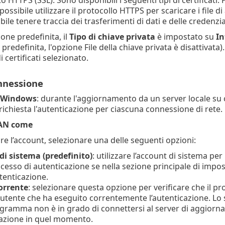
o HTTPS (SSL). Sono disponibili i seguenti tipi di certificati:
possibile utilizzare il protocollo HTTPS per scaricare i file
ile tenere traccia dei trasferimenti di dati e delle credenzia
one predefinita, il
Tipo di chiave privata
è impostato su
In
redefinita, l'opzione File della chiave privata è disattivata). 
i certificati selezionato.
nnessione
i Windows
: durante l'aggiornamento da un server locale su
richiesta l'autenticazione per ciascuna connessione di rete.
LAN come
re l’account, selezionare una delle seguenti opzioni:
di sistema (predefinito)
: utilizzare l’account di sistema pe
cesso di autenticazione se nella sezione principale di impo
utenticazione.
orrente
: selezionare questa opzione per verificare che il 
 utente che ha eseguito correntemente l’autenticazione. Lo 
ogramma non è in grado di connettersi al server di aggior
cazione in quel momento.