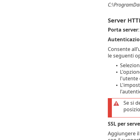
C:\ProgramDat
Server HTT
Porta server
Autenticazi
Consente all’u
le seguenti o
Selezio
•
L'opzio
•
l'utente
L'impost
•
l'autent
Se si d
posizio
SSL per serv
Aggiungere i