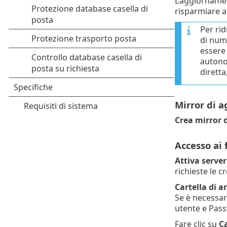
L’aggiornamen
risparmiare a
Per rid
di nume
essere
autonom
diretta
Mirror di 
Crea mirror 
Accesso ai 
Attiva serve
richieste le cr
Cartella di a
Se è necessari
utente e Pas
Fare clic su
C