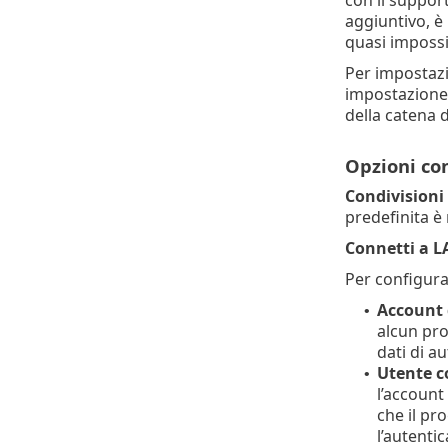
con il support
aggiuntivo, è 
quasi impossib
Per impostazi
impostazione p
della catena d
Opzioni co
Condivision
predefinita è 
Connetti a 
Per configura
Account 
•
alcun pro
dati di a
Utente c
•
l’account
che il pr
l’autenti