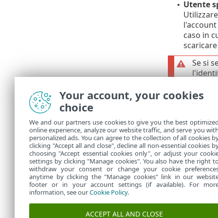
Utente s
•
Utilizzar
l'account
caso in c
scaricare
Se si s
l'ident
sezion
Your account, your cookies
dati d
immet
choice
non è r
We and our partners use cookies to give you the best optimize
online experience, analyze our website traffic, and serve you wit
Disconnetti 
personalized ads. You can agree to the collection of all cookies b
server dovess
clicking "Accept all and close", decline all non-essential cookies b
choosing "Accept essential cookies only", or adjust your cooki
settings by clicking "Manage cookies". You also have the right t
withdraw your consent or change your cookie preference
anytime by clicking the "Manage cookies" link in our websit
footer or in your account settings (if available). For mor
information, see our
Cookie Policy
.
ACCEPT ALL AND CLOSE