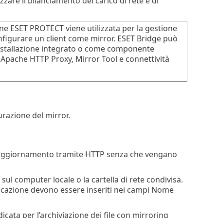
are il bilanciamento del carico di rete e di
zione ESET PROTECT viene utilizzata per la gestione
configurare un client come mirror. ESET Bridge può
installazione integrato o come componente
 Apache HTTP Proxy, Mirror Tool e connettività
urazione del mirror.
e di aggiornamento tramite HTTP senza che vengano
sul computer locale o la cartella di rete condivisa.
enticazione devono essere inseriti nei campi Nome
icata per l’archiviazione dei file con mirroring