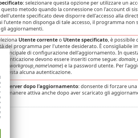
pecificato
: selezionare questa opzione per utilizzare un acc
e questo metodo quando la connessione con l'account di si
 dell'utente specificato deve disporre dell'accesso alla direc
ui l’utente non disponga di tale accesso, il programma non s
 gli aggiornamenti.
eleziona
Utente corrente
o
Utente specificato
, è possibile
ità del programma per l'utente desiderato. È consigliabile im
e principale di configurazione dell'aggiornamento. In quest
i autenticazione devono essere inseriti come segue:
domain_
tere
workgroup_name\name
) e la password utente. Per l'agg
ichiesta alcuna autenticazione.
d
h
dal server dopo l'aggiornamento
: donsente di forzare una
y
e rimanere attiva anche dopo aver scaricato gli aggiorname
y
e
o
s
e
e