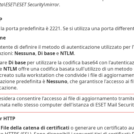
a\ESET\ESET Security\mirror
.
P
: la porta predefinita è 2221. Se si utilizza una porta differe
one
tente di definire il metodo di autenticazione utilizzato per 
pzioni:
Nessuna
,
Di base
e
NTLM
.
nare
Di base
per utilizzare la codifica base64 con l'autenti
ne
NTLM
offre una codifica basata sull'utilizzo di un metodo s
 creato sulla workstation che condivide i file di aggiornamen
azione predefinita è
Nessuno
, che garantisce l'accesso ai 
icazione.
esidera consentire l'accesso ai file di aggiornamento tramite
nata nello stesso computer dell'istanza di ESET Mail Securit
er HTTP
l
File della catena di certificati
o generare un certificato au