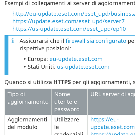
Esempi di collegamenti ai server di aggiornamento
http://eu-update.eset.com/eset_upd/business/
https://update.eset.com/eset_upd/server7
https://us-update.eset.com/eset_upd/ep10
Assicurarsi che il
firewall sia configurato
per
rispettive posizioni:
Europa:
eu-update.eset.com
•
Stati Uniti:
us-update.eset.com
•
Quando si utilizza
HTTPS
per gli aggiornamenti, 
Tipo di
Nome
URL server di a
aggiornamento
utente e
password
Aggiornamenti
Utilizzare
https://eu-
del modulo
le
update.eset.com
credenziali
https://update.e