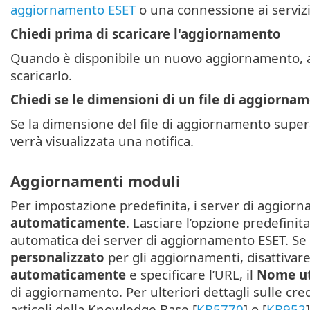
aggiornamento ESET
o una connessione ai serviz
Chiedi prima di scaricare l'aggiornamento
Quando è disponibile un nuovo aggiornamento, al
scaricarlo.
Chiedi se le dimensioni di un file di aggiorna
Se la dimensione del file di aggiornamento supera
verrà visualizzata una notifica.
Aggiornamenti moduli
Per impostazione predefinita, i server di aggior
automaticamente
. Lasciare l’opzione predefinit
automatica dei server di aggiornamento ESET. Se 
personalizzato
per gli aggiornamenti, disattivar
automaticamente
e specificare l’URL, il
Nome u
di aggiornamento. Per ulteriori dettagli sulle cred
articoli della Knowledge Base [
KB5770
] o [
KB952
]