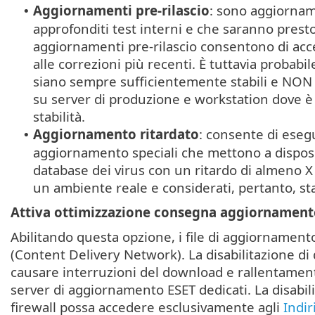
Aggiornamenti pre-rilascio
: sono aggiornam
•
approfonditi test interni e che saranno presto 
aggiornamenti pre-rilascio consentono di acc
alle correzioni più recenti. È tuttavia probab
siano sempre sufficientemente stabili e NON 
su server di produzione e workstation dove è 
stabilità.
Aggiornamento ritardato
: consente di eseg
•
aggiornamento speciali che mettono a dispos
database dei virus con un ritardo di almeno X 
un ambiente reale e considerati, pertanto, stab
Attiva ottimizzazione consegna aggiornament
Abilitando questa opzione, i file di aggiornament
(Content Delivery Network). La disabilitazione d
causare interruzioni del download e rallentamenti
server di aggiornamento ESET dedicati. La disabili
firewall possa accedere esclusivamente agli
Indir