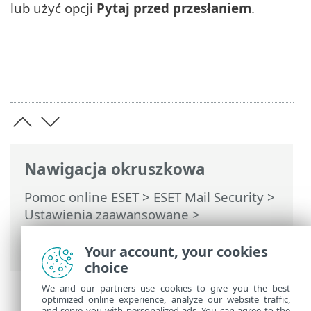
lub użyć opcji
Pytaj przed przesłaniem
.
Nawigacja okruszkowa
Pomoc online ESET
>
ESET Mail Security
>
Ustawienia zaawansowane
>
Konfiguracja narzędzi
>
Diagnostyka
>
Pomoc techniczna
Your account, your cookies
choice
We and our partners use cookies to give you the best
optimized online experience, analyze our website traffic,
and serve you with personalized ads. You can agree to the