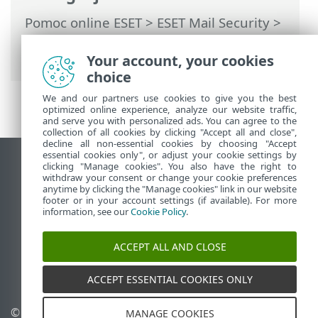
Pomoc online ESET
>
ESET Mail Security
>
Ustawienia zaawansowane
>
Konfiguracja narzędzi
Your account, your cookies
choice
We and our partners use cookies to give you the best
optimized online experience, analyze our website traffic,
and serve you with personalized ads. You can agree to the
collection of all cookies by clicking "Accept all and close",
decline all non-essential cookies by choosing "Accept
essential cookies only", or adjust your cookie settings by
Wyświetl witrynę internetową dla
clicking "Manage cookies". You also have the right to
withdraw your consent or change your cookie preferences
komputerów
anytime by clicking the "Manage cookies" link in our website
footer or in your account settings (if available). For more
End of Life
information, see our
Cookie Policy
.
Baza wiedzy ESET
Forum ESET
ACCEPT ALL AND CLOSE
ESET Status Portal
Pomoc regionalna
ACCEPT ESSENTIAL COOKIES ONLY
©
1992-2026
ESET, spol. s
Zarządzaj plikami cookie
MANAGE COOKIES