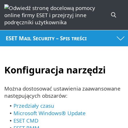
ESET Mail Security – Spis treści
Konfiguracja narzędzi
Można dostosować ustawienia zaawansowane
następujących obszarów:
Przedziały czasu
•
Microsoft Windows® Update
•
ESET CMD
•
ESET RMM