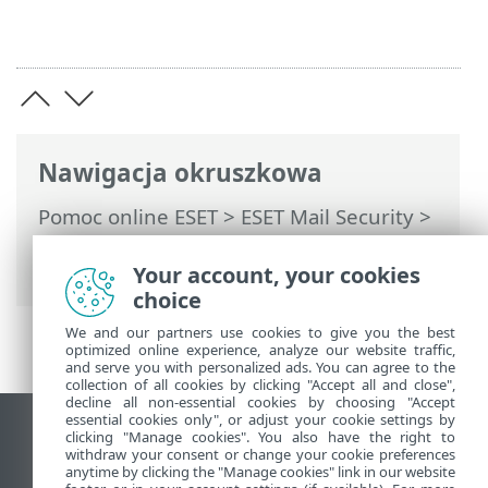
Nawigacja okruszkowa
Pomoc online ESET
>
ESET Mail Security
>
Ustawienia zaawansowane
>
Konfiguracja narzędzi
> Klaster
Your account, your cookies
choice
We and our partners use cookies to give you the best
optimized online experience, analyze our website traffic,
and serve you with personalized ads. You can agree to the
collection of all cookies by clicking "Accept all and close",
decline all non-essential cookies by choosing "Accept
essential cookies only", or adjust your cookie settings by
Wyświetl witrynę internetową dla
clicking "Manage cookies". You also have the right to
withdraw your consent or change your cookie preferences
komputerów
anytime by clicking the "Manage cookies" link in our website