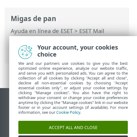
Migas de pan
Ayuda en línea de ESET
>
ESET Mail
Security
>
Configuración avanzada
>
Computer
>
Exploración de malware
>
Your account, your cookies
Objetos de perfil
choice
We and our partners use cookies to give you the best
optimized online experience, analyze our website traffic,
and serve you with personalized ads. You can agree to the
collection of all cookies by clicking "Accept all and close",
decline all non-essential cookies by choosing "Accept
essential cookies only", or adjust your cookie settings by
clicking "Manage cookies". You also have the right to
withdraw your consent or change your cookie preferences
Ver sitio del escritorio
anytime by clicking the "Manage cookies" link in our website
footer or in your account settings (if available). For more
End of Life
information, see our
Cookie Policy
.
Base de conocimiento de ESET
Foro de ESET
ACCEPT ALL AND CLOSE
ESET Status Portal