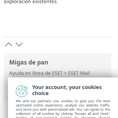
exploración existentes.
Migas de pan
Ayuda en línea de ESET
>
ESET Mail
Security
>
Configuración avanzada
>
Computer
>
Exploración de malware
>
Your account, your cookies
Administrador de perfiles
choice
We and our partners use cookies to give you the best
optimized online experience, analyze our website traffic,
and serve you with personalized ads. You can agree to the
collection of all cookies by clicking "Accept all and close",
decline all non-essential cookies by choosing "Accept