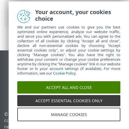
Ayuda en línea de ESET
>
ESET Mail
Security
>
Configuración avanzada
>
Your account, your cookies
Computer
choice
We and our partners use cookies to give you the best
optimized online experience, analyze our website traffic,
and serve you with personalized ads. You can agree to the
collection of all cookies by clicking "Accept all and close",
decline all non-essential cookies by choosing "Accept
essential cookies only", or adjust your cookie settings by
clicking "Manage cookies". You also have the right to
withdraw your consent or change your cookie preferences
Ver sitio del escritorio
anytime by clicking the "Manage cookies" link in our website
footer or in your account settings (if available). For more
End of Life
information, see our
Cookie Policy
.
Base de conocimiento de ESET
Foro de ESET
ACCEPT ALL AND CLOSE
ESET Status Portal
Soporte regional
ACCEPT ESSENTIAL COOKIES ONLY
©
1992-2026
ESET, spol. s
Administrar perfiles
MANAGE COOKIES
r.o. - Todos los derechos
Política de cookies
reservados.