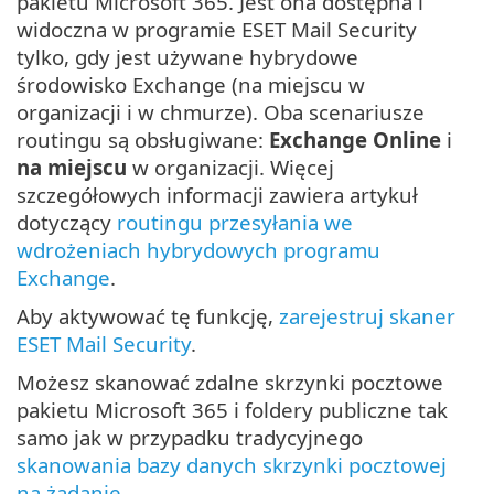
pakietu Microsoft 365. Jest ona dostępna i
widoczna w programie ESET Mail Security
tylko, gdy jest używane hybrydowe
środowisko Exchange (na miejscu w
organizacji i w chmurze). Oba scenariusze
routingu są obsługiwane:
Exchange Online
i
na miejscu
w organizacji. Więcej
szczegółowych informacji zawiera artykuł
dotyczący
routingu przesyłania we
wdrożeniach hybrydowych programu
Exchange
.
Aby aktywować tę funkcję,
zarejestruj skaner
ESET Mail Security
.
Możesz skanować zdalne skrzynki pocztowe
pakietu Microsoft 365 i foldery publiczne tak
samo jak w przypadku tradycyjnego
skanowania bazy danych skrzynki pocztowej
na żądanie
.