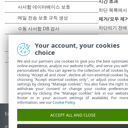
시간 초과
차단 목록에서
제거/모두 제
차단되기 전에 
예외 추가
Your account, your cookies
선택한 IP 주
choice
We and our partners use cookies to give you the best optimize
online experience, analyze our website traffic, and serve you wit
personalized ads. You can agree to the collection of all cookies b
clicking "Accept all and close", decline all non-essential cookies b
choosing "Accept essential cookies only", or adjust your cooki
settings by clicking "Manage cookies". You also have the right t
withdraw your consent or change your cookie preference
anytime by clicking the "Manage cookies" link in our websit
footer or in your account settings (if available). For mor
information, see our
Cookie Policy
.
End of Life
ESET 지식 베이스
ESET 포럼
ESET Status Portal
국
ACCEPT ALL AND CLOSE
©
1992-2026
ESET, spol. s r.o. - All rights reserved.