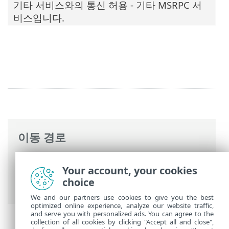
기타 서비스와의 통신 허용 - 기타 MSRPC 서
비스입니다.
이동 경로
ESET 온라인 도움말
>
ESET Mail Security
>
Your account, your cookies
고급 설정
>
네트워크 접근 보호
> 네트워크
choice
공격 보호
We and our partners use cookies to give you the best
optimized online experience, analyze our website traffic,
and serve you with personalized ads. You can agree to the
collection of all cookies by clicking "Accept all and close",