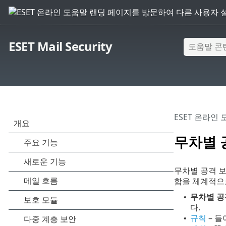
ESET Mail Security
ESET 온라인
무차별 
무차별 공격 보
합을 체계적으
무차별 공
•
다.
규칙
– 들
•