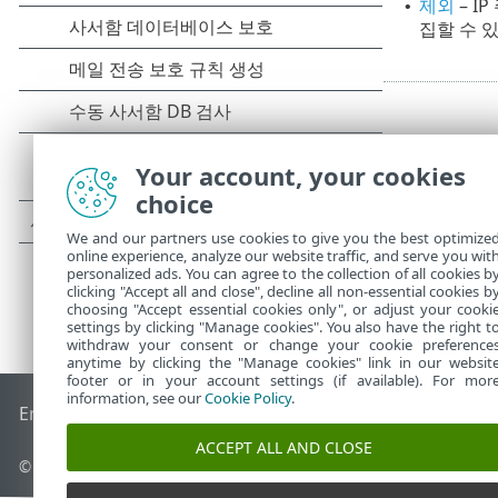
제외
– I
•
집할 수 
Your account, your cookies
choice
We and our partners use cookies to give you the best optimize
online experience, analyze our website traffic, and serve you wit
personalized ads. You can agree to the collection of all cookies b
clicking "Accept all and close", decline all non-essential cookies b
choosing "Accept essential cookies only", or adjust your cooki
settings by clicking "Manage cookies". You also have the right t
withdraw your consent or change your cookie preference
anytime by clicking the "Manage cookies" link in our websit
footer or in your account settings (if available). For mor
information, see our
Cookie Policy
.
End of Life
ESET 지식 베이스
ESET 포럼
ESET Status Portal
국
ACCEPT ALL AND CLOSE
©
1992-2026
ESET, spol. s r.o. - All rights reserved.