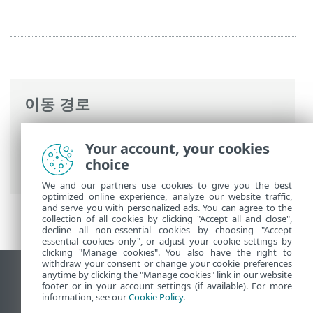
이동 경로
ESET 온라인 도움말
>
ESET Mail Security
>
Your account, your cookies
고급 설정
>
네트워크 접근 보호
>
네트워크
choice
공격 보호
> 의심스러운 위협이 차단됨
We and our partners use cookies to give you the best
optimized online experience, analyze our website traffic,
and serve you with personalized ads. You can agree to the
collection of all cookies by clicking "Accept all and close",
decline all non-essential cookies by choosing "Accept
essential cookies only", or adjust your cookie settings by
clicking "Manage cookies". You also have the right to
withdraw your consent or change your cookie preferences
anytime by clicking the "Manage cookies" link in our website
데스크톱 사이트 보기
footer or in your account settings (if available). For more
End of Life
information, see our
Cookie Policy
.