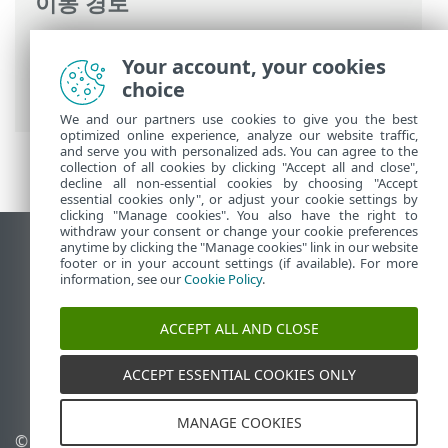
이동 경로
ESET 온라인 도움말
>
ESET Mail Security
>
Your account, your cookies
사양
> ESET Mail Security 기능 및
choice
Exchange Server 역할
We and our partners use cookies to give you the best
optimized online experience, analyze our website traffic,
and serve you with personalized ads. You can agree to the
collection of all cookies by clicking "Accept all and close",
decline all non-essential cookies by choosing "Accept
essential cookies only", or adjust your cookie settings by
clicking "Manage cookies". You also have the right to
withdraw your consent or change your cookie preferences
anytime by clicking the "Manage cookies" link in our website
데스크톱 사이트 보기
footer or in your account settings (if available). For more
End of Life
information, see our
Cookie Policy
.
ESET 지식 베이스
ACCEPT ALL AND CLOSE
ESET 포럼
ESET Status Portal
ACCEPT ESSENTIAL COOKIES ONLY
국가별 지원
MANAGE COOKIES
©
1992-2026
ESET, spol. s
쿠키 관리