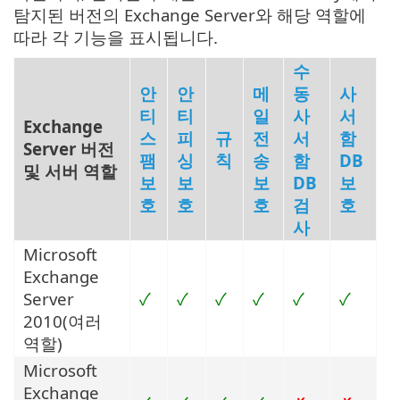
탐지된 버전의 Exchange Server와 해당 역할에
따라 각 기능을 표시됩니다.
수
안
안
메
동
사
티
티
일
사
서
Exchange
스
피
규
전
서
함
Server 버전
팸
싱
칙
송
함
DB
및 서버 역할
보
보
보
DB
보
호
호
호
검
호
사
Microsoft
Exchange
Server
✓
✓
✓
✓
✓
✓
2010(여러
역할)
Microsoft
Exchange