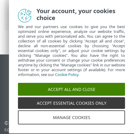
Your account, your cookies
ESET 온라인 도움말
>
ESET Mail Security
>
choice
사양
> Exchange Server 역할
We and our partners use cookies to give you the best
optimized online experience, analyze our website traffic,
and serve you with personalized ads. You can agree to the
collection of all cookies by clicking "Accept all and close",
decline all non-essential cookies by choosing "Accept
essential cookies only", or adjust your cookie settings by
clicking "Manage cookies". You also have the right to
withdraw your consent or change your cookie preferences
anytime by clicking the "Manage cookies" link in our website
데스크톱 사이트 보기
footer or in your account settings (if available). For more
End of Life
information, see our
Cookie Policy
.
ESET 지식 베이스
ACCEPT ALL AND CLOSE
ESET 포럼
ESET Status Portal
ACCEPT ESSENTIAL COOKIES ONLY
국가별 지원
MANAGE COOKIES
©
1992-2026
ESET, spol. s
쿠키 관리
r.o. - All rights reserved.
쿠키 정책