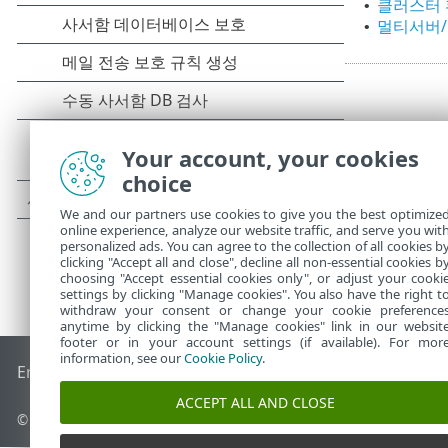
클러스터 
•
멀티서버/
•
Your account, your cookies
choice
We and our partners use cookies to give you the best optimize
online experience, analyze our website traffic, and serve you wit
personalized ads. You can agree to the collection of all cookies b
clicking "Accept all and close", decline all non-essential cookies b
choosing "Accept essential cookies only", or adjust your cooki
settings by clicking "Manage cookies". You also have the right t
withdraw your consent or change your cookie preference
anytime by clicking the "Manage cookies" link in our websit
footer or in your account settings (if available). For mor
information, see our
Cookie Policy
.
End of Life
ESET 지식 베이스
ESET 포럼
ESET Status Portal
국
ACCEPT ALL AND CLOSE
©
1992-2026
ESET, spol. s r.o. - All rights reserved.