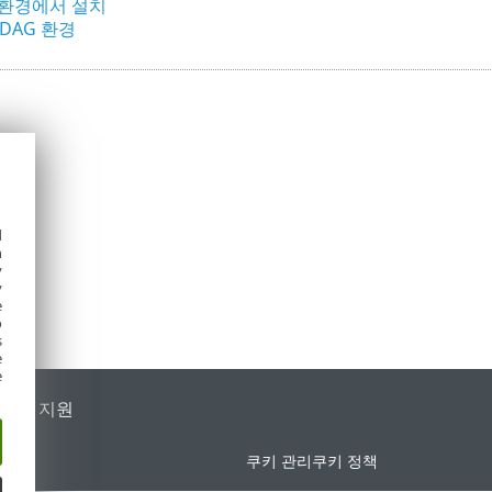
환경에서 설치
DAG 환경
d
h
y
y
e
o
s
e
e
가별 지원
쿠키 관리
쿠키 정책