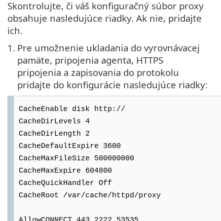
Skontrolujte, či váš konfiguračný súbor proxy
obsahuje nasledujúce riadky. Ak nie, pridajte
ich.
1.
Pre umožnenie ukladania do vyrovnávacej
pamäte, pripojenia agenta, HTTPS
pripojenia a zapisovania do protokolu
pridajte do konfigurácie nasledujúce riadky:
CacheEnable disk http://
CacheDirLevels 4
CacheDirLength 2
CacheDefaultExpire 3600
CacheMaxFileSize 500000000
CacheMaxExpire 604800
CacheQuickHandler Off
CacheRoot /var/cache/httpd/proxy
AllowCONNECT 443 2222 53535