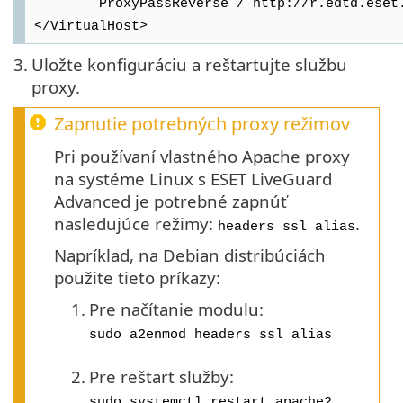
ProxyPassReverse / http://r.edtd.eset.c
</VirtualHost>
3.
Uložte konfiguráciu a reštartujte službu
proxy.
Zapnutie potrebných proxy režimov
Pri používaní vlastného Apache proxy
na systéme Linux s ESET LiveGuard
Advanced je potrebné zapnúť
nasledujúce režimy:
.
headers ssl alias
Napríklad, na Debian distribúciách
použite tieto príkazy:
1.
Pre načítanie modulu:
sudo a2enmod headers ssl alias
2.
Pre reštart služby:
sudo systemctl restart apache2