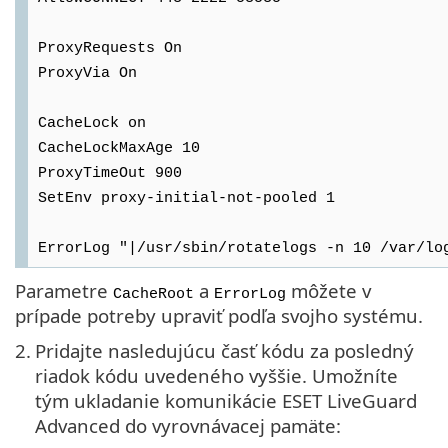
ProxyRequests On
ProxyVia On
CacheLock on
CacheLockMaxAge 10
ProxyTimeOut 900
SetEnv proxy-initial-not-pooled 1
ErrorLog "|/usr/sbin/rotatelogs -n 10 /var/lo
Parametre
a
môžete v
CacheRoot
ErrorLog
prípade potreby upraviť podľa svojho systému.
2.
Pridajte nasledujúcu časť kódu za posledný
riadok kódu uvedeného vyššie. Umožníte
tým ukladanie komunikácie ESET LiveGuard
Advanced do vyrovnávacej pamäte: