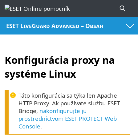
ESET LiveGuard Advanced – Obsah
Konfigurácia proxy na
systéme Linux
Táto konfigurácia sa týka len Apache
HTTP Proxy. Ak používate službu ESET
Bridge,
nakonfigurujte ju
prostredníctvom ESET PROTECT Web
Console
.