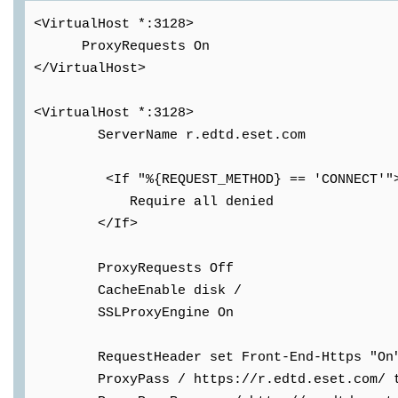
<VirtualHost *:3128>
ProxyRequests On
</VirtualHost>
<VirtualHost *:3128>
ServerName r.edtd.eset.com
<If "%{REQUEST_METHOD} == 'CONNECT'"
Require all denied
</If>
ProxyRequests Off
CacheEnable disk /
SSLProxyEngine On
RequestHeader set Front-End-Https "On
ProxyPass / https://r.edtd.eset.com/ time