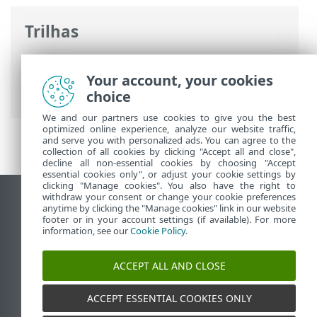
Trilhas
Ajuda on-line ESET
>
ESET LiveGuard
Advanced
>
Usando o ESET LiveGuard
Your account, your cookies
Advanced
> Criar relatório
choice
We and our partners use cookies to give you the best
optimized online experience, analyze our website traffic,
and serve you with personalized ads. You can agree to the
collection of all cookies by clicking "Accept all and close",
decline all non-essential cookies by choosing "Accept
essential cookies only", or adjust your cookie settings by
clicking "Manage cookies". You also have the right to
withdraw your consent or change your cookie preferences
Ver site para desktop
anytime by clicking the "Manage cookies" link in our website
footer or in your account settings (if available). For more
End of Life
information, see our
Cookie Policy
.
Base de conhecimento ESET
Fórum ESET
ACCEPT ALL AND CLOSE
ESET Status Portal
Suporte regional
ACCEPT ESSENTIAL COOKIES ONLY