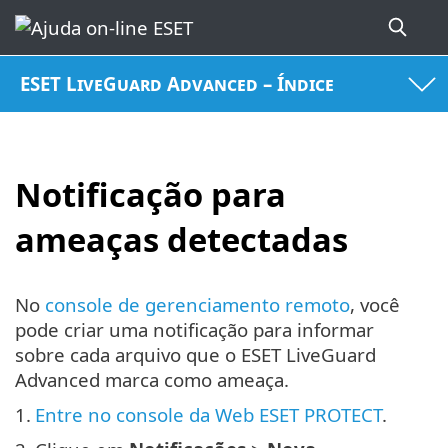
ESET LiveGuard Advanced – Índice
Notificação para
ameaças detectadas
No
console de gerenciamento remoto
, você
pode criar uma notificação para informar
sobre cada arquivo que o ESET LiveGuard
Advanced marca como ameaça.
1.
Entre no console da Web ESET PROTECT
.