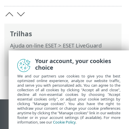
Trilhas
Ajuda on-line ESET
>
ESET LiveGuard
Advanced
>
Usando o ESET LiveGuard
Advanced
> Notificação para ameaças
Your account, your cookies
detectadas
choice
We and our partners use cookies to give you the best
optimized online experience, analyze our website traffic,
and serve you with personalized ads. You can agree to the
collection of all cookies by clicking "Accept all and close",
decline all non-essential cookies by choosing "Accept
essential cookies only", or adjust your cookie settings by
clicking "Manage cookies". You also have the right to
withdraw your consent or change your cookie preferences
Ver site para desktop
anytime by clicking the "Manage cookies" link in our website
footer or in your account settings (if available). For more
End of Life
information, see our
Cookie Policy
.
Base de conhecimento ESET