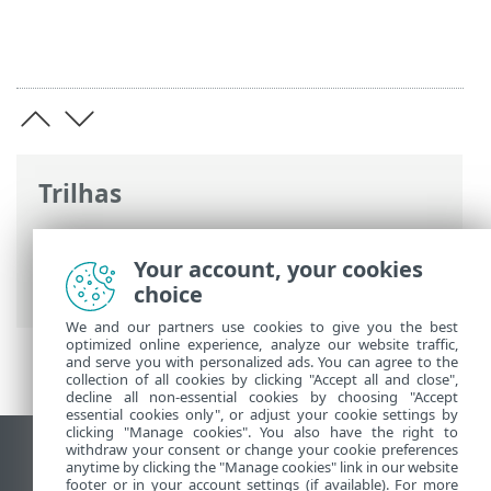
Trilhas
Ajuda on-line ESET
>
ESET LiveGuard
Advanced
>
Usando o ESET LiveGuard
Your account, your cookies
Advanced
> ESET Mail Security
choice
We and our partners use cookies to give you the best
optimized online experience, analyze our website traffic,
and serve you with personalized ads. You can agree to the
collection of all cookies by clicking "Accept all and close",
decline all non-essential cookies by choosing "Accept
essential cookies only", or adjust your cookie settings by
clicking "Manage cookies". You also have the right to
withdraw your consent or change your cookie preferences
Ver site para desktop
anytime by clicking the "Manage cookies" link in our website
footer or in your account settings (if available). For more
End of Life