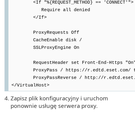
<If "%{REQUEST_METHOD} == 'CONNECT'">
Require all denied
</If>
ProxyRequests Off
CacheEnable disk /
SSLProxyEngine On
RequestHeader set Front-End-Https "On
ProxyPass / https://r.edtd.eset.com/ time
ProxyPassReverse / http://r.edtd.eset.c
</VirtualHost>
4.
Zapisz plik konfiguracyjny i uruchom
ponownie usługę serwera proxy.