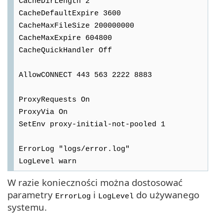
CacheDirLength 2
CacheDefaultExpire 3600
CacheMaxFileSize 200000000
CacheMaxExpire 604800
CacheQuickHandler Off
AllowCONNECT 443 563 2222 8883
ProxyRequests On
ProxyVia On
SetEnv proxy-initial-not-pooled 1
ErrorLog "logs/error.log"
LogLevel warn
W razie konieczności można dostosować
parametry
i
do używanego
ErrorLog
LogLevel
systemu.