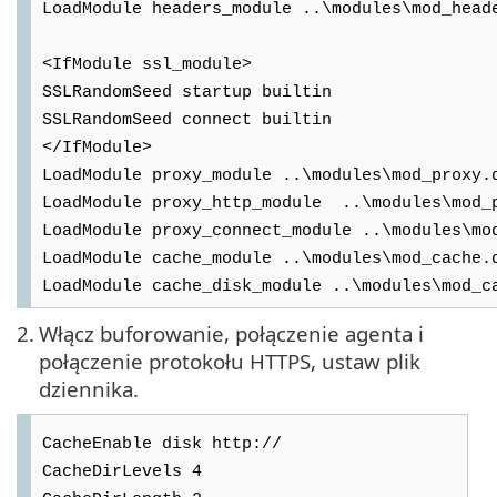
LoadModule headers_module ..\modules\mod_head
<IfModule ssl_module>
SSLRandomSeed startup builtin
SSLRandomSeed connect builtin
</IfModule>
LoadModule proxy_module ..\modules\mod_proxy.
LoadModule proxy_http_module ..\modules\mod_
LoadModule proxy_connect_module ..\modules\mo
LoadModule cache_module ..\modules\mod_cache.
LoadModule cache_disk_module ..\modules\mod_c
2.
Włącz buforowanie, połączenie agenta i
połączenie protokołu HTTPS, ustaw plik
dziennika.
CacheEnable disk http://
CacheDirLevels 4