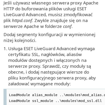
Jeśli używasz własnego serwera proxy Apache
HTTP do buforowania plików usługi ESET
LiveGuard Advanced, musisz zmodyfikować
plik
httpd.conf
. Zwykle znajduje się on na
serwerze Apache w folderze
conf
.
Dodaj segmenty konfiguracji w wymienionej
niżej kolejności.
1.
Usługa ESET LiveGuard Advanced wymaga
certyfikatu SSL, nagłówków, aliasów
modułów dostępnych i włączonych na
serwerze proxy. Sprawdź, czy moduły są
obecne, i dodaj następujące wiersze do
pliku konfiguracyjnego serwera proxy, aby
załadować wymagane moduły:
LoadModule alias_module ..\modules\mod_alias.
LoadModule ssl_module ..\modules\mod_ssl.dll