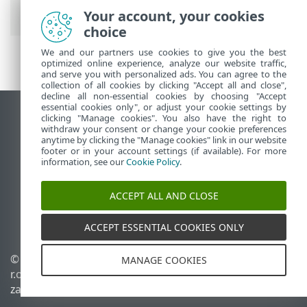
Sprawdzanie liczby przesłanych plików
Your account, your cookies
choice
We and our partners use cookies to give you the best
optimized online experience, analyze our website traffic,
and serve you with personalized ads. You can agree to the
collection of all cookies by clicking "Accept all and close",
decline all non-essential cookies by choosing "Accept
essential cookies only", or adjust your cookie settings by
Wyświetl witrynę internetową dla
clicking "Manage cookies". You also have the right to
withdraw your consent or change your cookie preferences
komputerów
anytime by clicking the "Manage cookies" link in our website
footer or in your account settings (if available). For more
End of Life
information, see our
Cookie Policy
.
Baza wiedzy ESET
Forum ESET
ACCEPT ALL AND CLOSE
ESET Status Portal
Pomoc regionalna
ACCEPT ESSENTIAL COOKIES ONLY
© 1992 - 2026 ESET, spol. s
Zarządzaj plikami cookie
MANAGE COOKIES
r.o. – Wszelkie prawa
Polityka dotycząca plików
zastrzeżone.
cookie