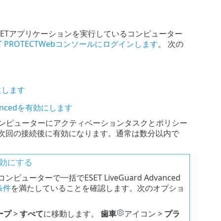
ンされたESETアプリケーションを実行しているコンピューター
ET PROTECTWebコンソールにログインします
。 次の
効にします
vancedを有効にします
選択したコンピューターにアクティベーションタスクとポリシー
t Agentの次回の接続後に有効になります。通常は数分以内で
で有効にする
コンピューターで一括でESET LiveGuard Advanced
条件
を満たしていることを確認します。次のオプショ
ープ
>
すべて
に移動します。
歯車
アイコン >
プラ