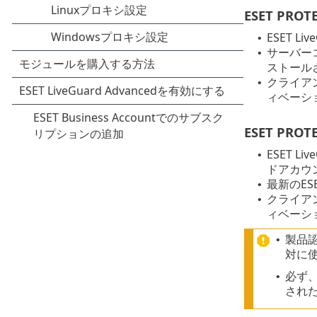
ESET PRO
ESET L
•
サーバーコ
•
ストール
クライアン
•
ィベーシ
ESET PRO
ESET L
•
ドアカウ
最新のES
•
クライアン
•
ィベーシ
製品認
•
対に
必ず、
•
され