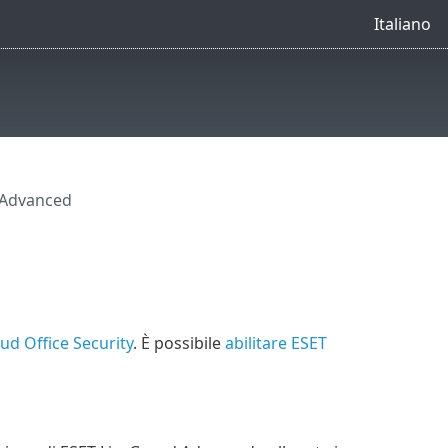
Italiano
 Advanced
d Office Security
. È possibile
abilitare ESET