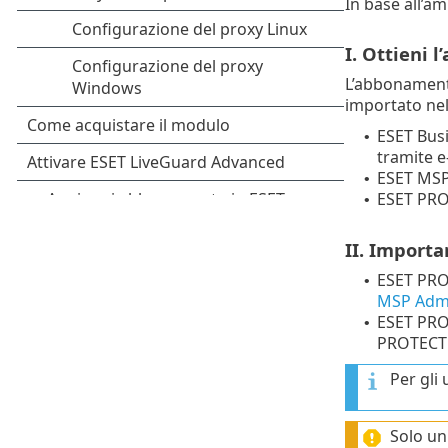
In base all’a
I. Ottieni
L’abbonament
importato nel
ESET Bus
•
tramite e
ESET MSP
•
ESET PR
•
II. Import
ESET PR
•
MSP Admi
ESET PROT
•
PROTECT 
Per gli
Solo un