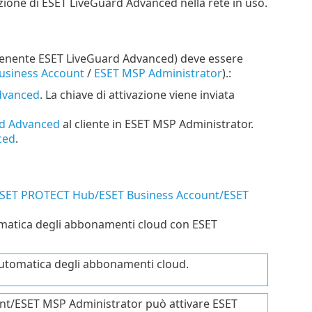
uzione di ESET LiveGuard Advanced nella rete in uso.
tenente ESET LiveGuard Advanced) deve essere
usiness Account
/
ESET MSP Administrator
).:
dvanced
. La chiave di attivazione viene inviata
rd Advanced
al cliente in ESET MSP Administrator.
ced
.
ESET PROTECT Hub/ESET Business Account/ESET
tomatica degli abbonamenti cloud con ESET
 automatica degli abbonamenti cloud.
t/ESET MSP Administrator può attivare ESET