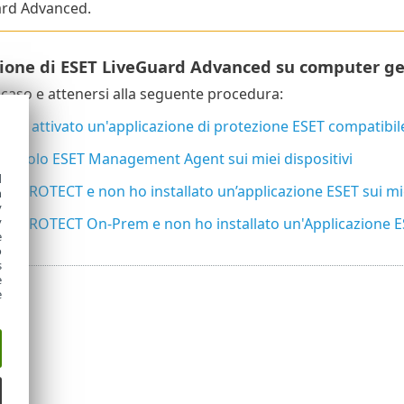
ard Advanced.
azione di ESET LiveGuard Advanced su computer ge
l caso e attenersi alla seguente procedura:
ato e attivato un'applicazione di protezione ESET compatibile
ato solo ESET Management Agent sui miei dispositivi
d
SET PROTECT e non ho installato un’applicazione ESET sui mie
h
y
SET PROTECT On-Prem e non ho installato un'Applicazione ESE
y
e
o
s
e
e