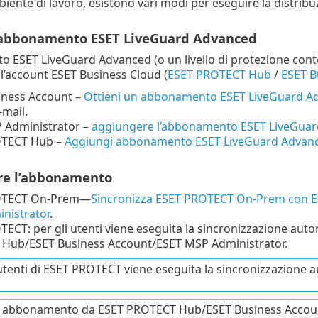
mbiente di lavoro, esistono vari modi per eseguire la distrib
 l’abbonamento ESET LiveGuard Advanced
o ESET LiveGuard Advanced (o un livello di protezione con
l’account ESET Business Cloud (
ESET PROTECT Hub
/
ESET B
iness Account –
Ottieni un abbonamento ESET LiveGuard A
-mail.
 Administrator –
aggiungere l’abbonamento ESET LiveGua
OTECT Hub –
Aggiungi abbonamento ESET LiveGuard Advan
are l’abbonamento
OTECT On-Prem—
Sincronizza ESET PROTECT On-Prem con 
nistrator
.
ECT: per gli utenti viene eseguita la sincronizzazione au
Hub/ESET Business Account/ESET MSP Administrator.
 utenti di ESET PROTECT viene eseguita la sincronizzazione
 abbonamento da ESET PROTECT Hub/ESET Business Accoun