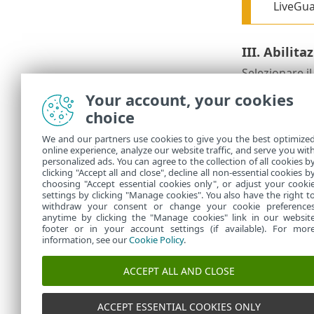
LiveGu
III. Abilit
Selezionare i
Your account, your cookies
Ho install
choice
Ho install
We and our partners use cookies to give you the best optimize
Utilizzo E
online experience, analyze our website traffic, and serve you wit
personalized ads. You can agree to the collection of all cookies b
Utilizzo E
clicking "Accept all and close", decline all non-essential cookies b
choosing "Accept essential cookies only", or adjust your cooki
settings by clicking "Manage cookies". You also have the right t
withdraw your consent or change your cookie preference
anytime by clicking the "Manage cookies" link in our websit
footer or in your account settings (if available). For mor
information, see our
Cookie Policy
.
ACCEPT ALL AND CLOSE
ACCEPT ESSENTIAL COOKIES ONLY