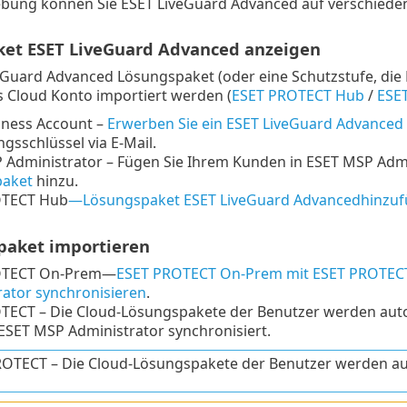
bung können Sie ESET LiveGuard Advanced auf verschiedene
et ESET LiveGuard Advanced anzeigen
Guard Advanced Lösungspaket (oder eine Schutzstufe, die 
s Cloud Konto importiert werden (
ESET PROTECT Hub
/
ESET
iness Account –
Erwerben Sie ein ESET LiveGuard Advanced
ngsschlüssel via E-Mail.
 Administrator – Fügen Sie Ihrem Kunden in ESET MSP Admi
aket
hinzu.
OTECT Hub
—Lösungspaket ESET LiveGuard Advancedhinzu
spaket importieren
OTECT On-Prem—
ESET PROTECT On-Prem mit ESET PROTECT
rator synchronisieren
.
TECT – Die Cloud-Lösungspakete der Benutzer werden aut
ESET MSP Administrator synchronisiert.
OTECT – Die Cloud-Lösungspakete der Benutzer werden aut