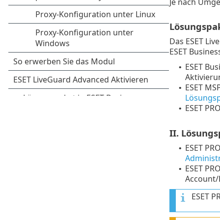
Je nach Umge
Lösungspak
Das ESET Live
ESET Busines
ESET Bus
•
Aktivieru
ESET MSP
•
Lösungsp
ESET PR
•
II. Lösung
ESET PR
•
Administ
ESET PRO
•
Account/
ESET PR