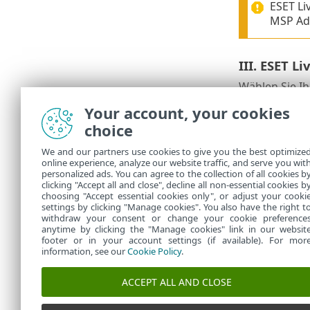
ESET L
MSP Adm
III. ESET 
Wählen Sie Ih
Your account, your cookies
Ich habe e
choice
Ich habe 
We and our partners use cookies to give you the best optimize
Ich verwe
online experience, analyze our website traffic, and serve you wit
personalized ads. You can agree to the collection of all cookies b
Ich verwe
clicking "Accept all and close", decline all non-essential cookies b
choosing "Accept essential cookies only", or adjust your cooki
settings by clicking "Manage cookies". You also have the right t
withdraw your consent or change your cookie preference
anytime by clicking the "Manage cookies" link in our websit
footer or in your account settings (if available). For mor
information, see our
Cookie Policy
.
ACCEPT ALL AND CLOSE