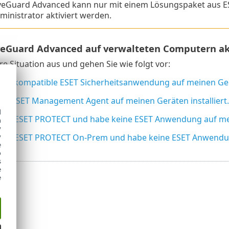
iveGuard Advanced kann nur mit einem Lösungspaket aus 
inistrator aktiviert werden.
LiveGuard Advanced auf verwalteten Computern ak
re Situation aus und gehen Sie wie folgt vor:
ine kompatible ESET Sicherheitsanwendung auf meinen Gerät
nur ESET Management Agent auf meinen Geräten installiert.
d
nde ESET PROTECT und habe keine ESET Anwendung auf mein
h
y
nde ESET PROTECT On-Prem und habe keine ESET Anwendung 
y
e
o
s
e
e