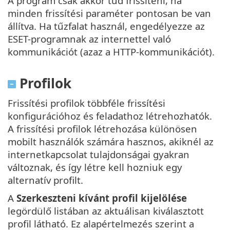
A program csak akkor tud frissíteni, ha
minden frissítési paraméter pontosan be van
állítva. Ha tűzfalat használ, engedélyezze az
ESET-programnak az internettel való
kommunikációt (azaz a HTTP-kommunikációt).
Profilok
Frissítési profilok többféle frissítési
konfigurációhoz és feladathoz létrehozhatók.
A frissítési profilok létrehozása különösen
mobilt használók számára hasznos, akiknél az
internetkapcsolat tulajdonságai gyakran
változnak, és így létre kell hozniuk egy
alternatív profilt.
A
Szerkeszteni kívánt profil kijelölése
legördülő listában az aktuálisan kiválasztott
profil látható. Ez alapértelmezés szerint a