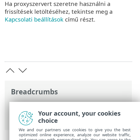
Ha proxyszervert szeretne használni a
frissítések letöltéséhez, tekintse meg a
Kapcsolati beállítások
című részt.
Breadcrumbs
ESET Online súgó
>
ESET Internet
Security
>
További beállítások
>
Your account, your cookies
Frissítések
choice
We and our partners use cookies to give you the best
optimized online experience, analyze our website traffic,
and serve you with personalized ads. You can agree to the