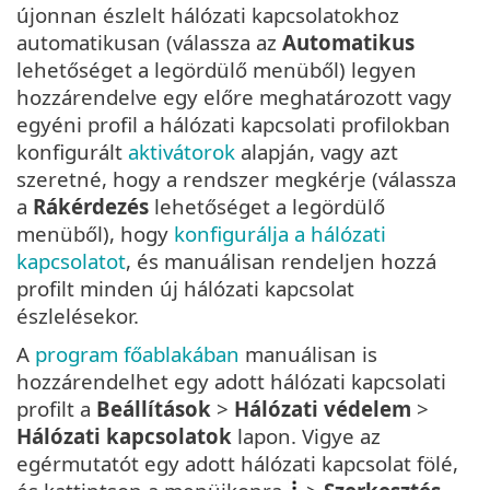
újonnan észlelt hálózati kapcsolatokhoz
automatikusan (válassza az
Automatikus
lehetőséget a legördülő menüből) legyen
hozzárendelve egy előre meghatározott vagy
egyéni profil a hálózati kapcsolati profilokban
konfigurált
aktivátorok
alapján, vagy azt
szeretné, hogy a rendszer megkérje (válassza
a
Rákérdezés
lehetőséget a legördülő
menüből), hogy
konfigurálja a hálózati
kapcsolatot
, és manuálisan rendeljen hozzá
profilt minden új hálózati kapcsolat
észlelésekor.
A
program főablakában
manuálisan is
hozzárendelhet egy adott hálózati kapcsolati
profilt a
Beállítások
>
Hálózati védelem
>
Hálózati kapcsolatok
lapon. Vigye az
egérmutatót egy adott hálózati kapcsolat fölé,