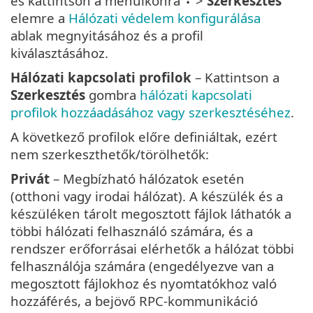
és kattintson a menüikonra
>
Szerkesztés
elemre a
Hálózati védelem konfigurálása
ablak megnyitásához és a profil
kiválasztásához.
Hálózati kapcsolati profilok
– Kattintson a
Szerkesztés
gombra
hálózati kapcsolati
profilok hozzáadásához vagy szerkesztéséhez
.
A következő profilok előre definiáltak, ezért
nem szerkeszthetők/törölhetők:
Privát
– Megbízható hálózatok esetén
(otthoni vagy irodai hálózat). A készülék és a
készüléken tárolt megosztott fájlok láthatók a
többi hálózati felhasználó számára, és a
rendszer erőforrásai elérhetők a hálózat többi
felhasználója számára (engedélyezve van a
megosztott fájlokhoz és nyomtatókhoz való
hozzáférés, a bejövő RPC-kommunikáció