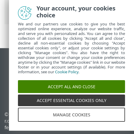
>
Hálózati hozzáférés-védelem
> Hálózati
Your account, your cookies
kapcsolati profilok
choice
We and our partners use cookies to give you the best
optimized online experience, analyze our website traffic,
and serve you with personalized ads. You can agree to the
collection of all cookies by clicking "Accept all and close",
decline all non-essential cookies by choosing "Accept
essential cookies only", or adjust your cookie settings by
clicking "Manage cookies". You also have the right to
withdraw your consent or change your cookie preferences
Asztali webhely megtekintése
anytime by clicking the "Manage cookies" link in our website
footer or in your account settings (if available). For more
End of Life
information, see our
Cookie Policy
.
Az ESET tudásbázisa
ESET Fórum
ACCEPT ALL AND CLOSE
ESET Status Portal
Regionális támogatás
ACCEPT ESSENTIAL COOKIES ONLY
© 1992 - 2026 ESET, spol. s
Sütik kezelése
MANAGE COOKIES
r.o. – Minden jog
Cookie-szabályzat
fenntartva.